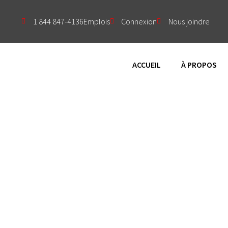
1 844 847-4136
Emplois
Connexion
Nous joindre
ACCUEIL
À PROPOS